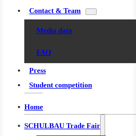
Contact & Team
Media data
FAQ
Press
Student competition
Home
SCHULBAU Trade Fair