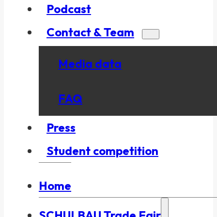
Podcast
Contact & Team
Media data
FAQ
Press
Student competition
Home
SCHULBAU Trade Fair