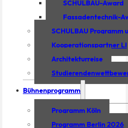
SCHULBAU-Award
Fassadentechnik-A
SCHULBAU Programm un
Kooperationspartner LI
Architekturreise
Studierendenwettbewe
Bühnenprogramm
Programm Köln
Programm Berlin 2026