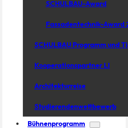
SCHULBAU-Award
Fassadentechnik-Award 
SCHULBAU Programm und Ti
Kooperationspartner LI
Architekturreise
Studierendenwettbewerb
Bühnenprogramm