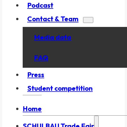
Podcast
Contact & Team
Media data
FAQ
Press
Student competition
Home
SCHULBAU Trade Fair