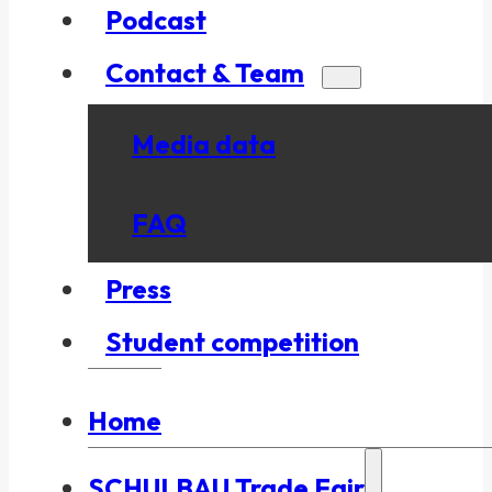
Podcast
Contact & Team
Media data
FAQ
Press
Student competition
Home
SCHULBAU Trade Fair